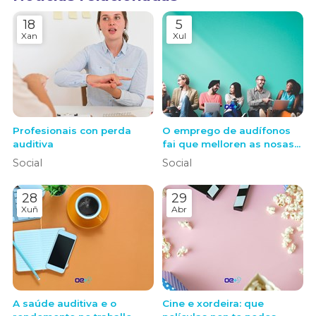
18
5
Xan
Xul
Profesionais con perda
O emprego de audífonos
auditiva
fai que melloren as nosas
relacións sociais
Social
Social
28
29
Xuñ
Abr
A saúde auditiva e o
Cine e xordeira: que