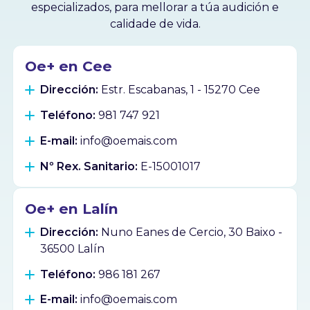
especializados, para mellorar a túa audición e
calidade de vida.
Oe+ en Cee
Dirección:
Estr. Escabanas, 1 - 15270 Cee
Teléfono:
981 747 921
E-mail:
info@oemais.com
Nº Rex. Sanitario:
E-15001017
Oe+ en Lalín
Dirección:
Nuno Eanes de Cercio, 30 Baixo -
36500 Lalín
Teléfono:
986 181 267
E-mail:
info@oemais.com