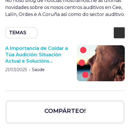
No noso blog de noticias mostrámosche as últimas
novidades sobre os nosos centros auditivos en Cee,
Lalín, Ordes e A Coruña así como do sector auditivo.
TEMAS
A Importancia de Coidar a
Túa Audición: Situación
Actual e Solucións
Expertas
21/03/2025
Saúde
COMPÁRTEO!