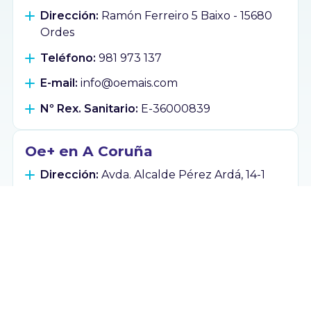
Dirección:
Ramón Ferreiro 5 Baixo - 15680
Ordes
Teléfono:
981 973 137
E-mail:
info@oemais.com
Nº Rex. Sanitario:
E-36000839
Oe+ en A Coruña
Dirección:
Avda. Alcalde Pérez Ardá, 14-1
Baixo - 15009 A Coruña
Teléfono:
881 922 899
E-mail:
info@oemais.com
Nº Rex. Sanitario:
E-15-001171