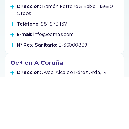
Dirección:
Ramón Ferreiro 5 Baixo - 15680
Ordes
Teléfono:
981 973 137
E-mail:
info@oemais.com
Nº Rex. Sanitario:
E-36000839
Oe+ en A Coruña
Dirección:
Avda. Alcalde Pérez Ardá, 14-1
Baixo - 15009 A Coruña
Teléfono:
881 922 899
E-mail:
info@oemais.com
Nº Rex. Sanitario:
E-15-001171