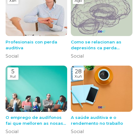
Xan
Ago
Profesionais con perda
Como se relacionan as
auditiva
depresións ca perda
auditiva?
Social
Social
5
28
Xul
Xuñ
O emprego de audífonos
A saúde auditiva e o
fai que melloren as nosas
rendemento no traballo
relacións sociais
Social
Social