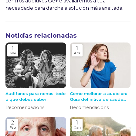
centros auditivos Oe+ e avaliaremos a túa
necesidade para darche a solución máis axeitada.
Noticias relacionadas
1
1
Mai
Abr
Audífonos para nenos: todo
Como mellorar a audición:
o que debes saber.
Guía definitiva de saúde
auditiva e solucións
Recomendacións
Recomendacións
modernas
2
1
Feb
Xan