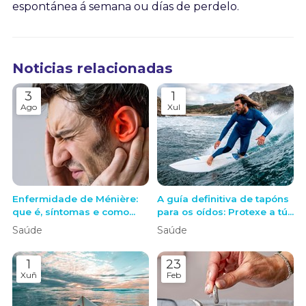
espontánea á semana ou días de perdelo.
Noticias relacionadas
3
1
Ago
Xul
Enfermidade de Ménière:
A guía definitiva de tapóns
que é, síntomas e como
para os oídos: Protexe a túa
actuar ante unha crise
audición con tapóns a
Saúde
Saúde
medida sen perder nada
da contorna
1
23
Xuñ
Feb