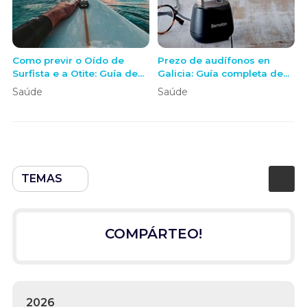
Como previr o Oído de
Prezo de audífonos en
Surfista e a Otite: Guía de
Galicia: Guía completa de
Protección para Surf e
custos e servizos en OE+
Saúde
Saúde
outros Deportes de Auga
TEMAS
COMPÁRTEO!
2026