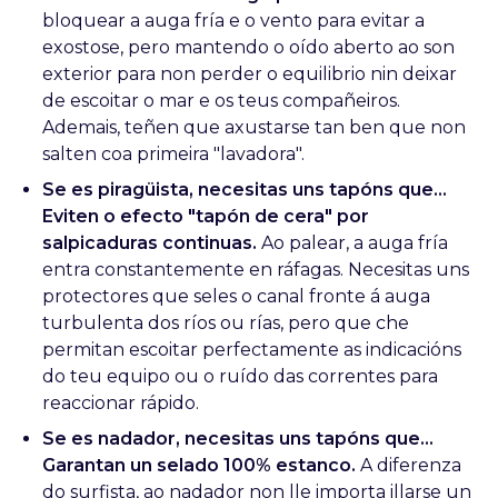
bloquear a auga fría e o vento para evitar a
exostose, pero mantendo o oído aberto ao son
exterior para non perder o equilibrio nin deixar
de escoitar o mar e os teus compañeiros.
Ademais, teñen que axustarse tan ben que non
salten coa primeira "lavadora".
Se es piragüista, necesitas uns tapóns que...
Eviten o efecto "tapón de cera" por
salpicaduras continuas.
Ao palear, a auga fría
entra constantemente en ráfagas. Necesitas uns
protectores que seles o canal fronte á auga
turbulenta dos ríos ou rías, pero que che
permitan escoitar perfectamente as indicacións
do teu equipo ou o ruído das correntes para
reaccionar rápido.
Se es nadador, necesitas uns tapóns que...
Garantan un selado 100% estanco.
A diferenza
do surfista, ao nadador non lle importa illarse un