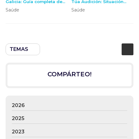
Galicia: Guía completa de
Túa Audición: Situación
custos e servizos en OE+
Actual e Solucións Expertas
Saúde
Saúde
TEMAS
COMPÁRTEO!
2026
2025
2023