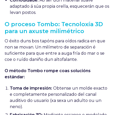
Comodidade:
Ao ser dun material suave
adaptado á súa propia orella, esquecerán que os
levan postos.
O proceso Tombo: Tecnoloxía 3D
para un axuste milimétrico
O éxito duns bos tapóns para oídos radica en que
non se movan. Un milímetro de separación é
suficiente para que entre a auga fría do mar o se
coe o ruído daniño dun altofalante.
O método Tombo rompe coas solucións
estándar:
Toma de impresión:
Obtense un molde exacto
e completamente personalizado del canal
auditivo do usuario (xa sexa un adulto ou un
neno).
Fabricación 3D:
Mediante escaneo e modelado