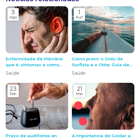
3
1
Ago
Xuñ
Enfermidade de Ménière:
Como previr o Oído de
que é, síntomas e como
Surfista e a Otite: Guía de
actuar ante unha crise
Protección para Surf e
Saúde
Saúde
outros Deportes de Auga
23
21
Feb
Mar
Prezo de audífonos en
A Importancia de Coidar a