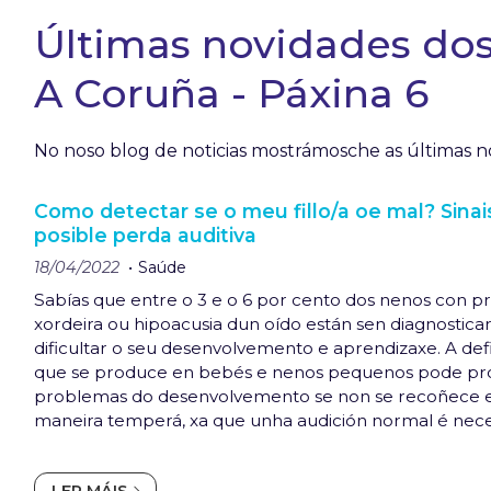
Últimas novidades dos 
A Coruña - Páxina 6
No noso blog de noticias mostrámosche as últimas no
Como detectar se o meu fillo/a oe mal? Sina
posible perda auditiva
18/04/2022
Saúde
Sabías que entre o 3 e o 6 por cento dos nenos con 
xordeira ou hipoacusia dun oído están sen diagnostica
dificultar o seu desenvolvemento e aprendizaxe. A defi
que se produce en bebés e nenos pequenos pode pr
problemas do desenvolvemento se non se recoñece e 
maneira temperá, xa que unha audición normal é nece
comprender a linguaxe falada e para falar de forma cl
Mesmo os bebés que pasasen sen problemas a pro...