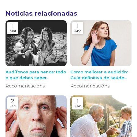
Noticias relacionadas
1
1
Mai
Abr
Audífonos para nenos: todo
Como mellorar a audición:
o que debes saber.
Guía definitiva de saúde
auditiva e solucións
Recomendacións
Recomendacións
modernas
2
1
Feb
Xan