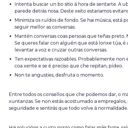
Intenta buscar un bo sitio á hora de sentarte. A u
parede detrás nosa. Deste xeito estariamos evitan
Minimiza os ruídos de fondo. Se hai música, está p
seguir mellor as conversas.
Mantén conversas coas persoas que teñas preto. N
Se queres falar con alguén que está lonxe túa, é 
levantar a voz e cruzar outras conversas.
Ten expectativas razoables. Probablemente non e
coa xente e se é preciso que che repitan, pídeo.
Non te angusties, desfruta o momento.
Entre todos os consellos que che podemos dar, o m
xuntanzas. Se non estás acostumado a empregalos, p
seguridade e sentirás que todo volve á normalidade
Hai solucións a curto prazo como falar máis frote, sa