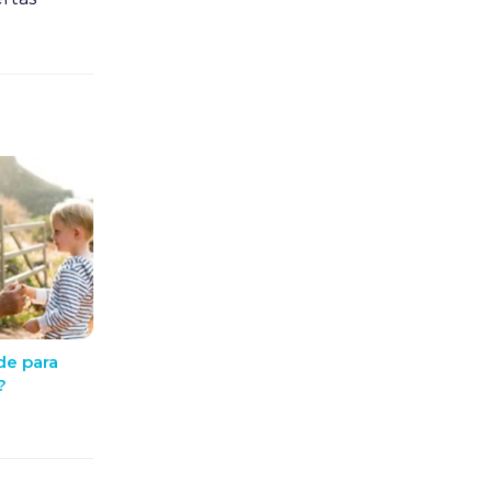
de para
?