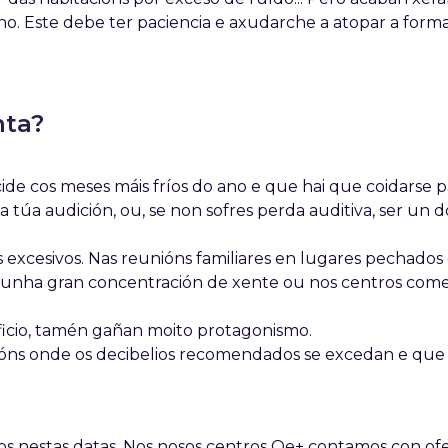
orno. Este debe ter paciencia e axudarche a atopar a form
nta?
ide cos meses máis fríos do ano e que hai que coidarse p
túa audición, ou, se non sofres perda auditiva, ser un d
s excesivos. Nas reunións familiares en lugares pechados 
 unha gran concentración de xente ou nos centros comer
ificio, tamén gañan moito protagonismo.
acións onde os decibelios recomendados se excedan e que
os nestas datas. Nos nosos centros Oe+ contamos con of