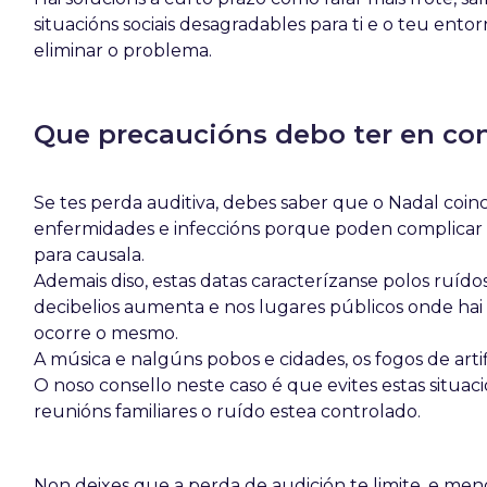
situacións sociais desagradables para ti e o teu ent
eliminar o problema.
Que precaucións debo ter en co
Se tes perda auditiva, debes saber que o Nadal coinc
enfermidades e infeccións porque poden complicar a 
para causala.
Ademais diso, estas datas caracterízanse polos ruído
decibelios aumenta e nos lugares públicos onde hai
ocorre o mesmo.
A música e nalgúns pobos e cidades, os fogos de art
O noso consello neste caso é que evites estas situ
reunións familiares o ruído estea controlado.
Non deixes que a perda de audición te limite, e men