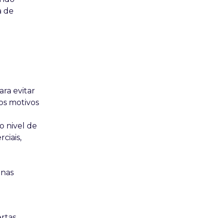
a de
ara evitar
os motivos
o nivel de
ciais,
 nas
ertas