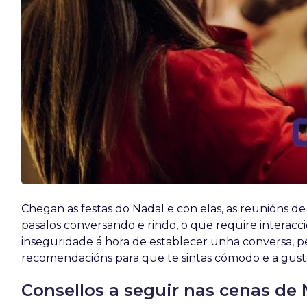
Chegan as festas do Nadal e con elas, as reunións d
pasalos conversando e rindo, o que require interacc
inseguridade á hora de establecer unha conversa, pe
recomendacións para que te sintas cómodo e a gusto 
Consellos a seguir nas cenas de