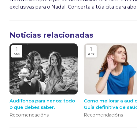
exclusivas para o Nadal. Concerta a túa cita para ab
Noticias relacionadas
1
1
Mai
Abr
Audífonos para nenos: todo
Como mellorar a audic
o que debes saber.
Guía definitiva de saú
auditiva e solucións
Recomendacións
Recomendacións
modernas