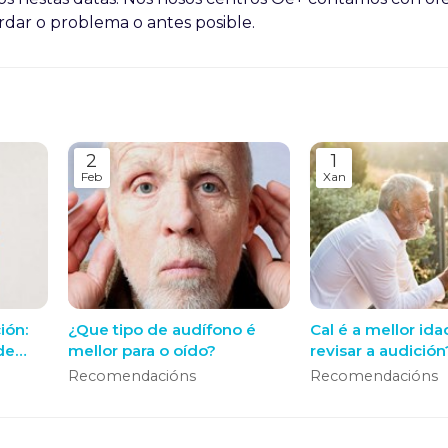
ordar o problema o antes posible.
2
1
Feb
Xan
ión:
¿Que tipo de audífono é
Cal é a mellor ida
de
mellor para o oído?
revisar a audición
Recomendacións
Recomendacións