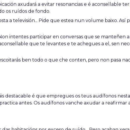
bicación axudará a evitar resonancias e é aconsellable te
do os ruídos de fondo.
osta a televisión... Pide que estea nun volume baixo. Así 
on intentes participar en conversas que se manteñen a 
aconsellable que te levantes e te achegues a el, sen ne
scoitarás ben todo o que che conten, pero non pasa nad
áis destacable é que empregues os teus audífonos nesta
ractica antes. Os audífonos vanche axudar a reafirmar 
.
ír das habitacións por exceso de ruído... Pero acaban xer