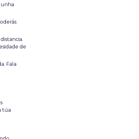
r unha
poderás
distancia.
cesidade de
a. Fala
s
a túa
ando