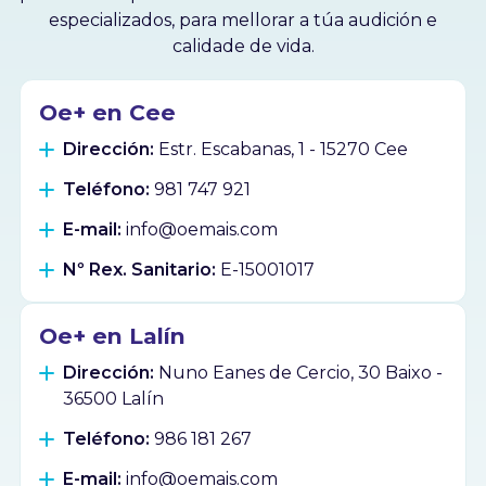
especializados, para mellorar a túa audición e
calidade de vida.
Oe+ en Cee
Dirección:
Estr. Escabanas, 1 - 15270 Cee
Teléfono:
981 747 921
E-mail:
info@oemais.com
Nº Rex. Sanitario:
E-15001017
Oe+ en Lalín
Dirección:
Nuno Eanes de Cercio, 30 Baixo -
36500 Lalín
Teléfono:
986 181 267
E-mail:
info@oemais.com