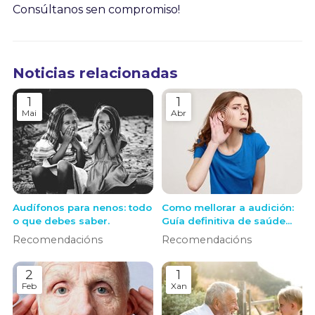
Consúltanos sen compromiso!
Noticias relacionadas
1
1
Mai
Abr
Audífonos para nenos: todo
Como mellorar a audición:
o que debes saber.
Guía definitiva de saúde
auditiva e solucións
Recomendacións
Recomendacións
modernas
2
1
Feb
Xan