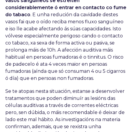
vasos sanguíneos se estreiten
considerablemente ó entrar en contacto co fume
do tabaco
. E unha redución da cavidade destes
vasos fai que o oído reciba menos fluxo sanguíneo
e iso lle acabe afectando ás súas capacidades. Isto
vólvese especialmente perigoso cando o contacto
co tabaco, xa sexa de forma activa ou pasiva, se
prolonga máis de 10h. A afección auditiva máis
habitual en persoas fumadoras é o tinnitus. O risco
de padecelo é ata 4 veces maior en persoas
fumadoras (aínda que só consuman 4 ou 5 cigarros
ó día) que en persoas non fumadoras.
Se te atopas nesta situación, estanse a desenvolver
tratamentos que poden diminuír as lesións das
células auditivas a través de correntes eléctricas
pero, sen dúbida, o máis recomendable é deixar de
lado este mal hábito. As investigacións na materia
confirman, ademais, que se rexistra unha