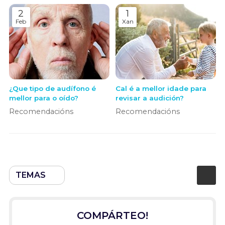
2
1
Feb
Xan
¿Que tipo de audífono é
Cal é a mellor idade para
mellor para o oído?
revisar a audición?
Recomendacións
Recomendacións
TEMAS
COMPÁRTEO!