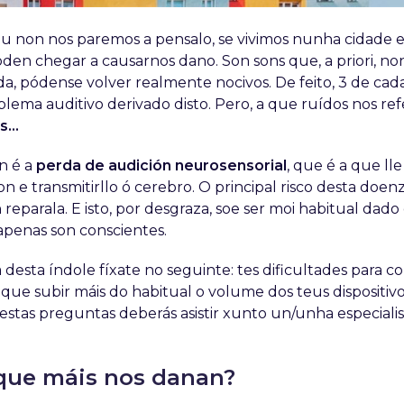
u non nos paremos a pensalo, se vivimos nunha cidade
en chegar a causarnos dano. Son sons que, a priori, no
da, pódense volver realmente nocivos. De feito, 3 de cad
ema auditivo derivado disto. Pero, a que ruídos nos re
...
n é a
perda de audición neurosensorial
, que é a que lle
son e transmitirllo ó cerebro. O principal risco desta doen
eparala. E isto, por desgraza, soe ser moi habitual dado
apenas son conscientes.
esta índole fíxate no seguinte: tes dificultades para 
 que subir máis do habitual o volume dos teus dispositivos
estas preguntas deberás asistir xunto un/unha especialis
 que máis nos danan?