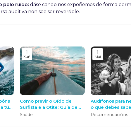
 polo ruído:
dáse cando nos expoñemos de forma per
rsa auditiva non soe ser reversible.
1
1
Xuñ
Mai
apóns
Como previr o Oído de
Audífonos para n
 a túa
Surfista e a Otite: Guía de
o que debes sabe
Protección para Surf e
Saúde
Recomendacións
da da
outros Deportes de Auga