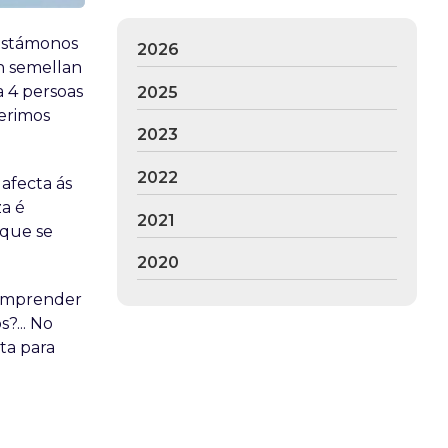
 estámonos
2026
n semellan
a 4 persoas
2025
ferimos
2023
2022
 afecta ás
za é
2021
 que se
2020
comprender
?... No
ta para