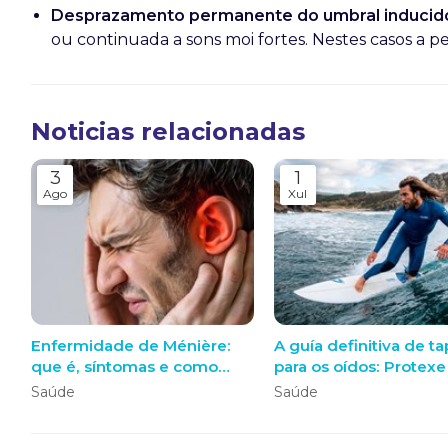
Desprazamento permanente do umbral inducido
ou continuada a sons moi fortes. Nestes casos a pe
Noticias relacionadas
3
1
Ago
Xul
Enfermidade de Ménière:
A guía definitiva de t
que é, síntomas e como
para os oídos: Protexe
actuar ante unha crise
audición con tapóns a
Saúde
Saúde
medida sen perder na
contorna