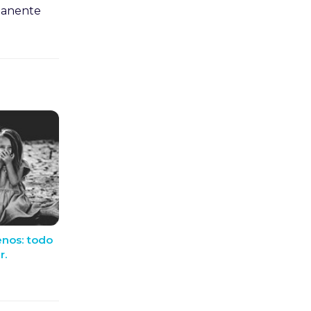
manente
enos: todo
r.