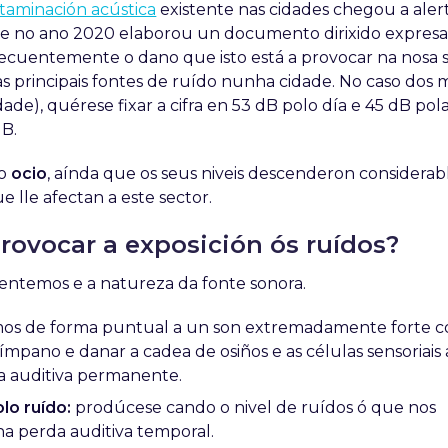
taminación acústica
existente nas cidades chegou a ale
ue no ano 2020 elaborou un documento dirixido expres
nsecuentemente o dano que isto está a provocar na nosa 
s principais fontes de ruído nunha cidade. No caso dos 
de), quérese fixar a cifra en 53 dB polo día e 45 dB pola
dB.
 o
ocio
, aínda que os seus niveis descenderon considera
ue lle afectan a este sector.
ovocar a exposición ós ruídos?
mentemos e a natureza da fonte sonora.
os de forma puntual a un son extremadamente forte 
mpano e danar a cadea de osiños e as células sensoriais a
a auditiva permanente.
lo ruído:
prodúcese cando o nivel de ruídos ó que nos
 perda auditiva temporal.