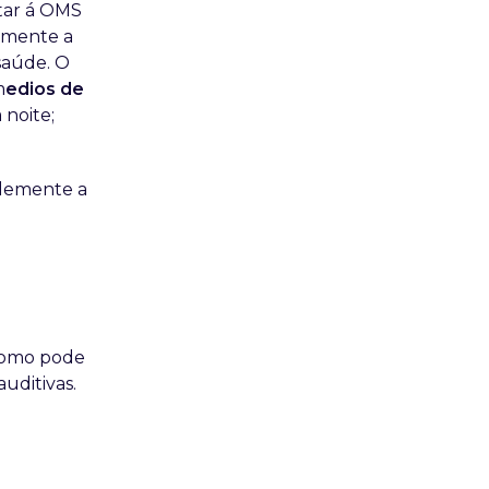
rtar á OMS
amente a
saúde. O
m
edios de
 noite;
blemente a
como pode
uditivas.