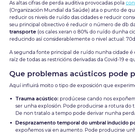
As altas cifras de perda auditiva provocadas pola
con
(Organización Mundial da Saúde) ata o punto de q
reducir os niveis de ruído das cidades e reducir co
seu principal obxectivo é reducir o número de db da
transporte
(os cales xeran o 80% do ruído dunha cida
reducindo así considerablemente o nivel actual: 70
A segunda fonte principal de ruído nunha cidade é
raíz de todas as restricións derivadas da Covid-19 e q
Que problemas acústicos pode pr
Aquí influirá moito o tipo de exposición que experi
Trauma acústico:
prodúcese cando nos expoñem
ser unha explosión. Pode producirse a rotura do tí
De non tratalo a tempo pode derivar nunha perd
Desprazamento temporal do umbral inducido po
expoñemos vai en aumento. Pode producirse unha