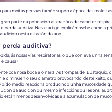
para moitas persoas tamén supón a época das molestas 
 gran parte da poboación alteracións de carácter respir
itis e perda auditiva. Neste artigo explicámosche como a p
audición nesta estación do ano.
 perda auditiva?
ida, ás nosas vías respiratorias, o que conleva unha sen
l é causa?
nte coa nosa boca e o nariz. As trompas de Eustaquio, 
n e diminúen o seu diámetro provocando, deste xeito, q
. O oído medio reacciona producindo unha mucosidade q
ución da audición ou mesmo infeccións ou lesións auditi
io están menos desenvolvidas e a acumulación de muco