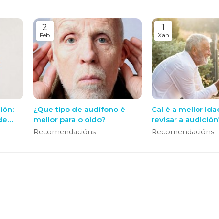
2
1
Feb
Xan
ión:
¿Que tipo de audífono é
Cal é a mellor ida
de
mellor para o oído?
revisar a audición
Recomendacións
Recomendacións