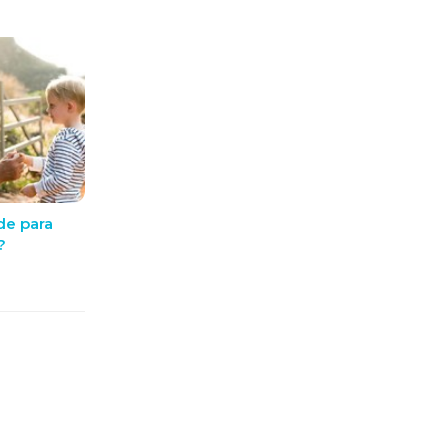
de para
?