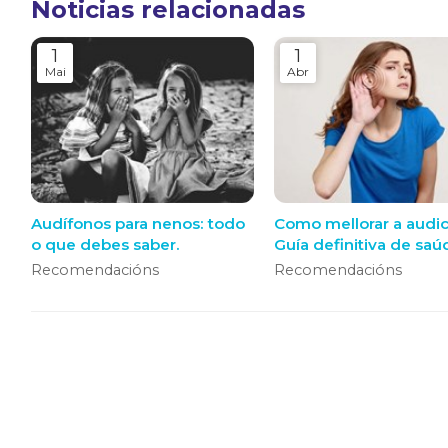
Noticias relacionadas
1
1
Mai
Abr
Audífonos para nenos: todo
Como mellorar a audic
o que debes saber.
Guía definitiva de saú
auditiva e solucións
Recomendacións
Recomendacións
modernas