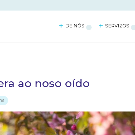
DE NÓS
SERVIZOS
era ao noso oído
ns