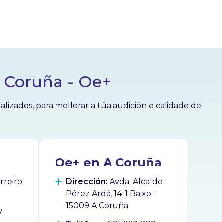
A Coruña - Oe+
izados, para mellorar a túa audición e calidade de
Oe+ en A Coruña
reiro
Dirección:
Avda. Alcalde
Pérez Ardá, 14-1 Baixo -
15009 A Coruña
7