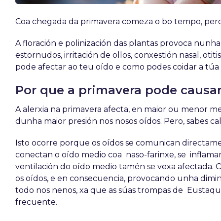
Coa chegada da primavera comeza o bo tempo, pero 
A floración e polinización das plantas provoca nunha
estornudos, irritación de ollos, conxestión nasal, ot
pode afectar ao teu oído e como podes coidar a túa 
Por que a primavera pode causar
A alerxia na primavera afecta, en maior ou menor med
dunha maior presión nos nosos oídos. Pero, sabes ca
Isto ocorre porque os oídos se comunican directame
conectan o oído medio coa naso-farinxe, se inflama
ventilación do oído medio tamén se vexa afectada
os oídos, e en consecuencia, provocando unha dimin
todo nos nenos, xa que as súas trompas de Eustaqu
frecuente.