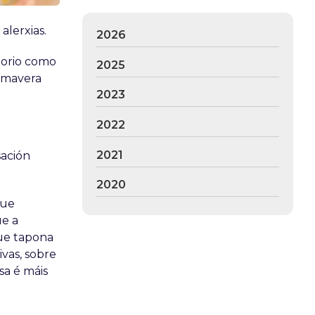
alerxias.
2026
atorio como
2025
rimavera
2023
2022
2021
sación
2020
que
ue a
ue tapona
vas, sobre
sa é máis