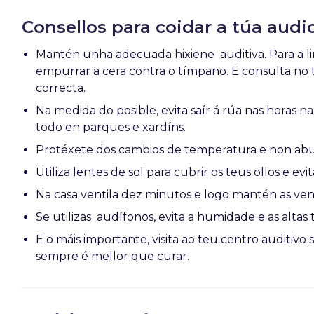
Consellos para coidar a túa audi
Mantén unha adecuada hixiene auditiva. Para a 
empurrar a cera contra o tímpano. E consulta no 
correcta.
Na medida do posible, evita saír á rúa nas horas 
todo en parques e xardíns.
Protéxete dos cambios de temperatura e non abus
Utiliza lentes de sol para cubrir os teus ollos e e
Na casa ventila dez minutos e logo mantén as ven
Se utilizas audífonos, evita a humidade e as altas
E o máis importante, visita ao teu centro auditivo
sempre é mellor que curar.