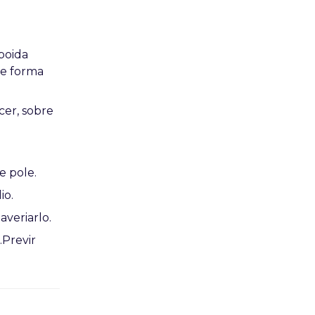
poida
de forma
cer, sobre
e pole.
io.
averiarlo.
…Previr