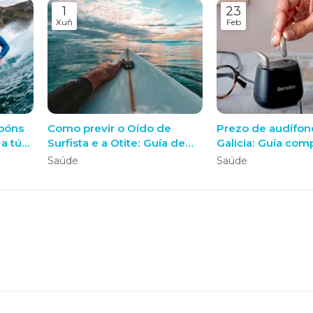
1
23
Xuñ
Feb
apóns
Como previr o Oído de
Prezo de audífon
 a túa
Surfista e a Otite: Guía de
Galicia: Guía com
Protección para Surf e
custos e servizos
Saúde
Saúde
da da
outros Deportes de Auga