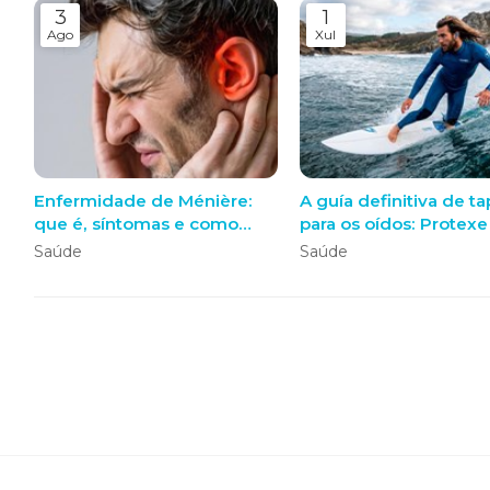
3
1
Ago
Xul
Enfermidade de Ménière:
A guía definitiva de t
que é, síntomas e como
para os oídos: Protexe
actuar ante unha crise
audición con tapóns a
Saúde
Saúde
medida sen perder na
contorna