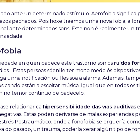
do ante un determinado estímulo. Aerofobia significa 
zos pechados. Pois hoxe traemos unha nova fobia, a fon
ional ante determinados sons. Este non é realmente un t
ansiedade.
fobia
siedade en quen padece este trastorno son os
ruídos for
dios... Estas persoas sóenlle ter moito medo ós dispositivo
ga unha notificación ou lles soa a alarma. Ademais, tam
 cando están a escoitar música. Igual que en todos os t
ón no temor continuo de padecelo.
ase relacionar ca
hipersensibilidade das vías auditiva
s 
egativas. Estas poden derivarse de malas experiencias p
Estrés Postraumático, onde a fonofobia se erguería com
va do pasado, un trauma, podería xerar algún tipo de fo