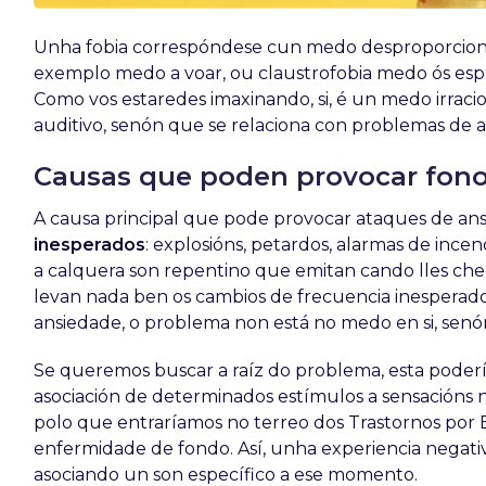
Unha fobia correspóndese cun medo desproporciona
exemplo medo a voar, ou claustrofobia medo ós espa
Como vos estaredes imaxinando, si, é un medo irrac
auditivo, senón que se relaciona con problemas de 
Causas que poden provocar fono
A causa principal que pode provocar ataques de an
inesperados
: explosións, petardos, alarmas de incen
a calquera son repentino que emitan cando lles che
levan nada ben os cambios de frecuencia inesperados
ansiedade, o problema non está no medo en si, sen
Se queremos buscar a raíz do problema, esta poderí
asociación de determinados estímulos a sensacións n
polo que entraríamos no terreo dos Trastornos por 
enfermidade de fondo. Así, unha experiencia negati
asociando un son específico a ese momento.