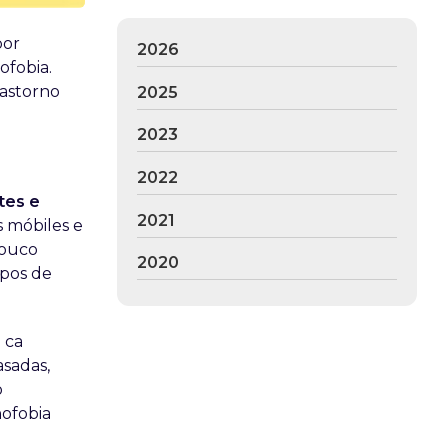
por
2026
ofobia.
rastorno
2025
2023
2022
tes e
2021
s móbiles e
pouco
2020
ipos de
e ca
asadas,
o
nofobia