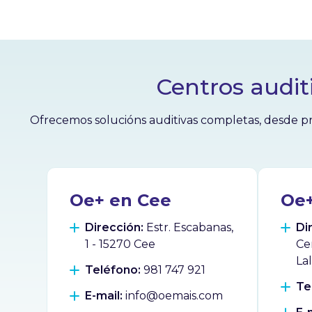
Centros audit
Ofrecemos solucións auditivas completas, desde pr
Oe+ en Cee
Oe+
Dirección:
Estr. Escabanas,
Di
1 - 15270 Cee
Ce
La
Teléfono:
981 747 921
Te
E-mail:
info@oemais.com