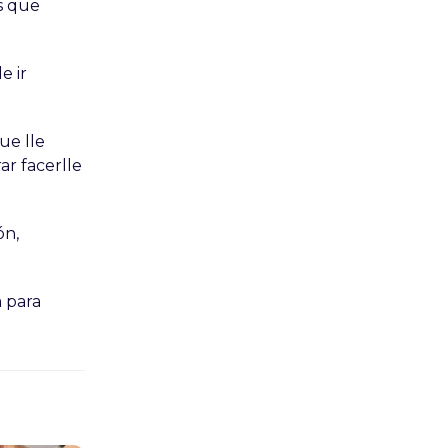
as que
e ir
que lle
ar facerlle
ón,
 para