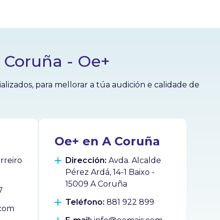
A Coruña - Oe+
izados, para mellorar a túa audición e calidade de
Oe+ en A Coruña
reiro
Dirección:
Avda. Alcalde
Pérez Ardá, 14-1 Baixo -
15009 A Coruña
7
Teléfono:
881 922 899
.com