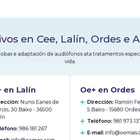
ivos en Cee, Lalín, Ordes e 
obas e adaptación de audiófonos ata tratamentos especial
vida.
 en Lalín
Oe+ en Ordes
rección:
Nuno Eanes de
Dirección:
Ramón Fer
rcio, 30 Baixo - 36500
5 Baixo - 15680 Ordes
lín
Teléfono:
981 973 13
léfono:
986 181 267
E-mail:
info@oemais