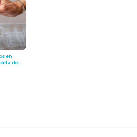
os en
pleta de
 en OE+