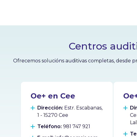
Centros audit
Ofrecemos solucións auditivas completas, desde pr
Oe+ en Cee
Oe+
Dirección:
Estr. Escabanas,
Di
1 - 15270 Cee
Ce
La
Teléfono:
981 747 921
Te