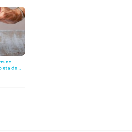
os en
pleta de
 en OE+