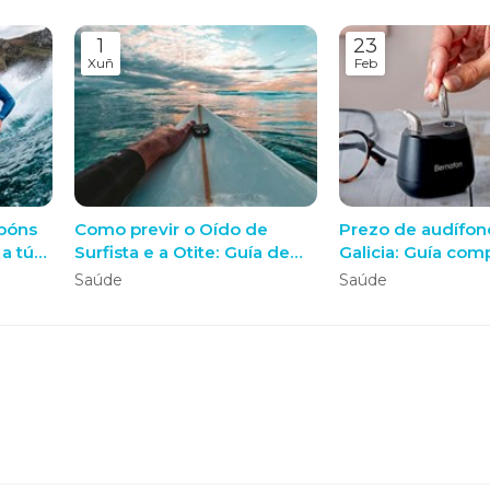
1
23
Xuñ
Feb
apóns
Como previr o Oído de
Prezo de audífon
 a túa
Surfista e a Otite: Guía de
Galicia: Guía com
Protección para Surf e
custos e servizos
Saúde
Saúde
da da
outros Deportes de Auga