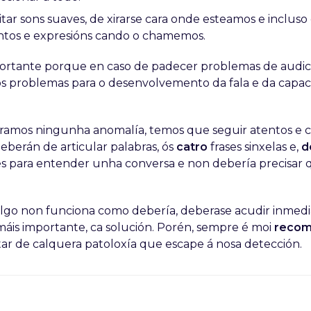
tar sons suaves, de xirarse cara onde esteamos e incluso
tos e expresións cando o chamemos.
ortante porque en caso de padecer problemas de audici
tos problemas para o desenvolvemento da fala e da capa
ramos ningunha anomalía, temos que seguir atentos e
eberán de articular palabras, ós
catro
frases sinxelas e,
d
es para entender unha conversa e non debería precisar 
lgo non funciona como debería, deberase acudir inmed
 máis importante, ca solución. Porén, sempre é moi
recom
tar de calquera patoloxía que escape á nosa detección.