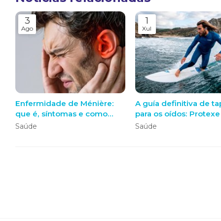
3
1
Ago
Xul
Enfermidade de Ménière:
A guía definitiva de t
que é, síntomas e como
para os oídos: Protexe
actuar ante unha crise
audición con tapóns a
Saúde
Saúde
medida sen perder na
contorna