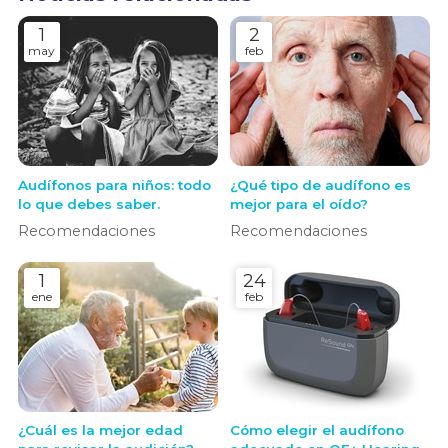
1
2
may
feb
Audífonos para niños: todo
¿Qué tipo de audífono es
lo que debes saber.
mejor para el oído?
Recomendaciones
Recomendaciones
1
24
ene
feb
¿Cuál es la mejor edad
Cómo elegir el audífono