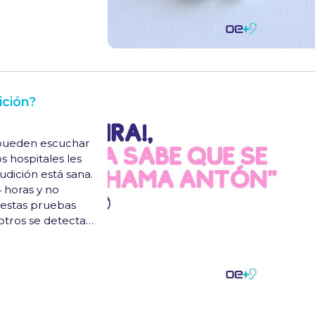
ición?
 pueden escuchar
s hospitales les
dición está sana.
 horas y no
, estas pruebas
otros se detectan
s en que los