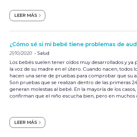
genera hidratación a lo largo de t...
LEER MÁS
¿Cómo sé si mi bebé tiene problemas de aud
21/10/2020
Salud
Los bebés suelen tener oídos muy desarrollados y ya
la voz de su madre en el útero. Cuando nacen, todos lo
hacen una serie de pruebas para comprobar que su au
Son pruebas que se realizan dentro de las primeras 24
generan molestias al bebé. En la mayoría de los casos
confirman que el niño escucha bien, pero en muchos 
problemas que se trabajarán de inmediato. En los caso
resultados de las prueb...
LEER MÁS