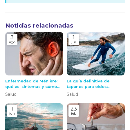
Noticias relacionadas
3
1
ago
jul
Enfermedad de Ménière:
La guía definitiva de
qué es, síntomas y cómo
tapones para oídos:
actuar ante una crisis
Protege tu audición con
Salud
Salud
tapones a medida sin
perderte nada del entorno
1
23
jun
feb