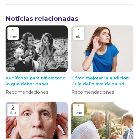
Noticias relacionadas
1
1
may
abr
Audífonos para niños: todo
Cómo mejorar la audición:
lo que debes saber.
Guía definitiva de salud
auditiva y soluciones
Recomendaciones
Recomendaciones
modernas
2
1
feb
ene